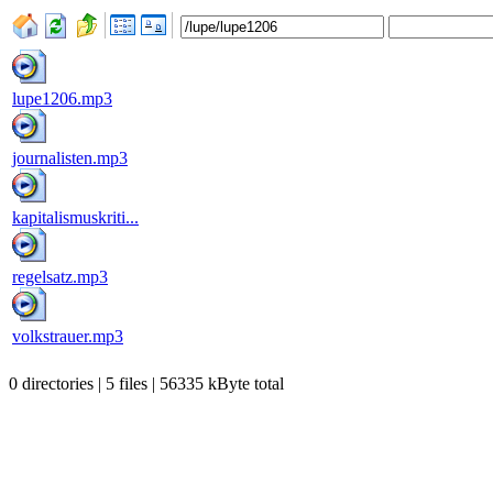
lupe1206.mp3
journalisten.mp3
kapitalismuskriti...
regelsatz.mp3
volkstrauer.mp3
0 directories | 5 files | 56335 kByte total