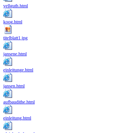
vellguth.html
koog.html
titelblatt1.jpg
jansene.html
einleitunge.html
jansen.html
aufbaudithe.html
einleitung.html