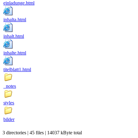
einladunge.html
inhalta.html
inhalt.html
inhalte.html
titelblatt1.html
_notes
styles
bilder
3 directories | 45 files | 14037 kByte total